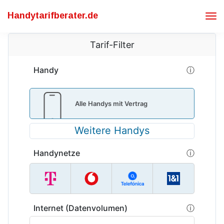
Handytarifberater.de
Tog
Nav